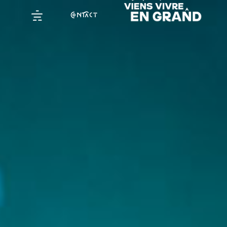
NCT