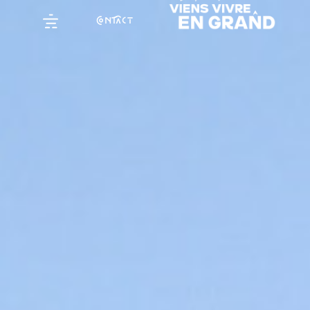
NCT