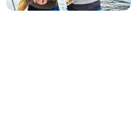
Comment diriez-vous que vous
avez changé? Comment votre vie a-
t-elle changé depuis que vous êtes
arrivée?
J’ai changé énormément depuis mon arrivée. Les nouvelles
expériences vécues ici au cours des 10 dernières années
m’ont changée et fait évoluer professionnellement, mais
surtout personnellement. Je suis devenue une personne
beaucoup plus ouverte sur le monde, qui a gagné en
confiance en soi et indépendante financièrement. Je me suis
découverte comme personne et je suis fière du chemin
parcouru et de la personne que je suis devenue.