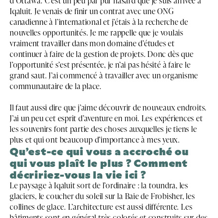
d’Ottawa. C’est un peu par pur hasard que je suis arrivée à
Iqaluit. Je venais de finir un contrat avec une ONG
canadienne à l’international et j’étais à la recherche de
nouvelles opportunités. Je me rappelle que je voulais
vraiment travailler dans mon domaine d’études et
continuer à faire de la gestion de projets. Donc dès que
l’opportunité s’est présentée, je n’ai pas hésité à faire le
grand saut. J’ai commencé à travailler avec un organisme
communautaire de la place.
Il faut aussi dire que j’aime découvrir de nouveaux endroits.
J’ai un peu cet esprit d’aventure en moi. Les expériences et
les souvenirs font partie des choses auxquelles je tiens le
plus et qui ont beaucoup d’importance à mes yeux.
Qu’est-ce qui vous a accroché ou
qui vous plaît le plus ? Comment
décririez-vous la vie ici ?
Le paysage à Iqaluit sort de l’ordinaire : la toundra, les
glaciers, le coucher du soleil sur la Baie de Frobisher, les
collines de glace. L’architecture est aussi différente. Les
bâtiments sont en général très colorés et construits sur des